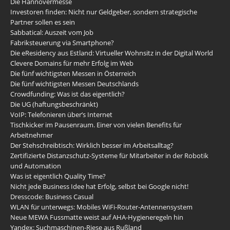
Die Hannovermesse
Investoren finden: Nicht nur Geldgeber, sondern strategische
Partner sollen es sein
Sabbatical: Auszeit vom Job
Fabriksteuerung via Smartphone?
Die eResidency aus Estland: Virtueller Wohnsitz in der Digital World
Clevere Domains für mehr Erfolg im Web
Die fünf wichtigsten Messen in Österreich
Die fünf wichtigsten Messen Deutschlands
Crowdfunding: Was ist das eigentlich?
Die UG (haftungsbeschränkt)
VoIP: Telefonieren über’s Internet
Tischkicker im Pausenraum. Einer von vielen Benefits für
Arbeitnehmer
Der Stehschreibtisch: Wirklich besser im Arbeitsalltag?
Zertifizierte Distanzschutz-Systeme für Mitarbeiter in der Robotik
und Automation
Was ist eigentlich Quality Time?
Nicht jede Business Idee hat Erfolg, selbst bei Google nicht!
Dresscode: Business Casual
WLAN für unterwegs: Mobiles WiFi-Router-Antennensystem
Neue MEWA Fussmatte weist auf AHA-Hygieneregeln hin
Yandex: Suchmaschinen-Riese aus Rußland