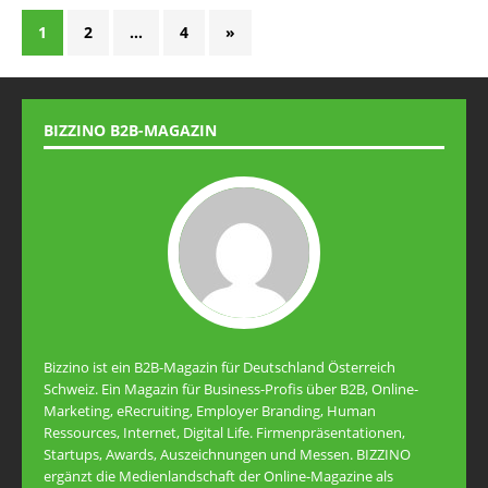
1
2
…
4
»
BIZZINO B2B-MAGAZIN
Bizzino ist ein B2B-Magazin für Deutschland Österreich
Schweiz. Ein Magazin für Business-Profis über B2B, Online-
Marketing, eRecruiting, Employer Branding, Human
Ressources, Internet, Digital Life. Firmenpräsentationen,
Startups, Awards, Auszeichnungen und Messen. BIZZINO
ergänzt die Medienlandschaft der Online-Magazine als